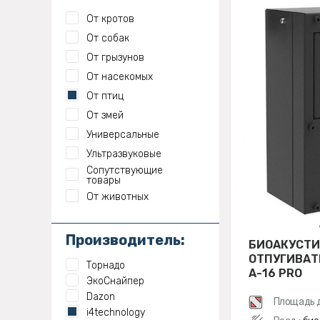
От кротов
От собак
От грызунов
От насекомых
От птиц
От змей
Универсальные
Ультразвуковые
Сопутствующие
товары
От животных
Производитель:
БИОАКУСТ
ОТПУГИВАТ
Торнадо
А-16 PRO
ЭкоСнайпер
Dazon
Площадь 
i4technology