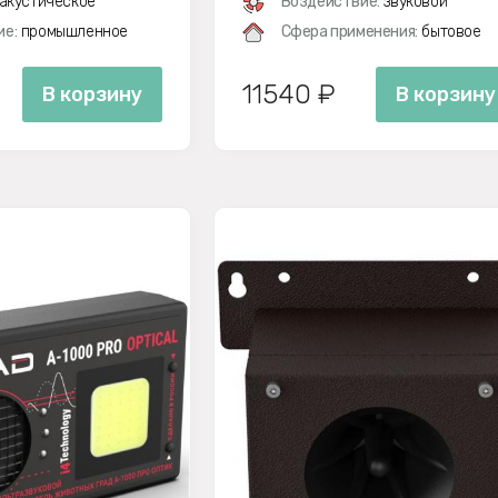
акустическое
Воздействие:
звуковой
ие:
промышленное
Сфера применения:
бытовое
11540 ₽
В корзину
В корзину