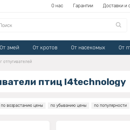
О нас
Гарантии
Доставки и 
От змей
От кротов
От насекомых
От п
г отпугивателей
ватели птиц I4technology
по возрастанию цены
по убыванию цены
по популярности