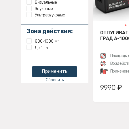
Визуальные
Звуковые
Ультразвуковые
Зона действия:
ОТПУГИВАТ
ГРАД А-100
800-1000 м²
До 1 Га
Площадь 
Воздейст
звук
Применить
Применен
Сбросить
9990 ₽