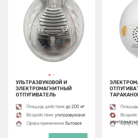
УЛЬТРАЗВУКОВОЙ И
ЭЛЕКТРОМ
ЭЛЕКТРОМАГНИТНЫЙ
ОТПУГИВА
ОТПУГИВАТЕЛЬ
ТАРАКАНО
НАСЕКОМЫХ ЭКОСНАЙПЕР
AN-A322
AN-A325
Площадь действия:
до 200 м²
Площадь
Воздействие:
ультразвуковое
Воздейс
электромагни
Сфера применения:
бытовое
Сфера п